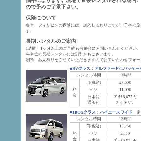
価格になります。現地で直接レンタルされる場合
ので予めご了承下さい。
保険について
各車、フィリピンの保険には、加入しておりますが、日本の旅
す。
長期レンタルのご案内
1週間、1ヶ月以上のご予約もお気軽にお問い合わせください。
年単位の長期レンタルには割引きもございます。
別途、お見積りをさせていただきますのでお問い合わせフォー
■RVクラス：アルファード/Lパッケー
レンタル時間
12時間
円(税込)
27,500
料
ペソ
11,000
金
日本語
ﾌﾟﾗｽ6,875円
通訳付
2,750ペソ
■1BOXクラス：ハイエースワイド
定員
レンタル時間
12時間
円(税込)
13,750
料
ペソ
5,500
金
日本語
ﾌﾟﾗｽ6,875円