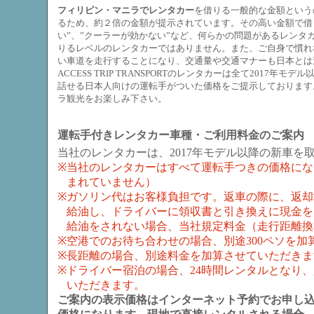
フィリピン・マニラでレンタカー
を借りる一般的な金額という
るため、約２倍の金額が提示されています。その高い金額で借
い”、”クーラーが効かない”など、何らかの問題があるレンタ
りるレベルのレンタカーではありません。また、ご自身で慣れ
い車道を走行することになり、交通量や交通マナーも日本とは
ACCESS TRIP TRANSPORTのレンタカーは全て2017
話せる日本人向けの運転手がついた価格をご提示しております
ラ観光をお楽しみ下さい。
運転手付きレンタカー車種・ご利用料金のご案内
当社のレンタカーは、2017年モデル以降の新車を
※
当社のレンタカーはすべて運転手つきの価格にな
まれていません）
※
ガソリン代はお客様負担です。返車の際に、返却
給油し、ドライバーに領収書と引き換えに現金を
給油をされない場合、当社規定料金（走行距離換
※
空港でのお待ち合わせの場合、別途300ペソを加
※
長距離の場合、別途料金を加算させていただきま
※
ドライバー宿泊の場合、24時間レンタルとなり、
いただきます。
ご案内の表示価格はインターネット予約でお申し