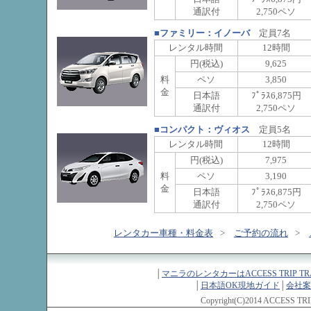
通訳付
2,750ペソ
■ファミリー：イノーバ
定員7名
レンタル時間
12時間
円(税込)
9,625
料
ペソ
3,850
金
日本語
ﾌﾟﾗｽ6,875円
通訳付
2,750ペソ
■コンパクト：ヴィオス
定員5名
レンタル時間
12時間
円(税込)
7,975
料
ペソ
3,190
金
日本語
ﾌﾟﾗｽ6,875円
通訳付
2,750ペソ
レンタカー車種・料金表
>
ご予約の流れ
>
│
マニラのレンタカーはACCESS TRIP TR
│
日本語OK現地ガイド
│
会社案
Copyright(C)2014 ACCESS TRIP