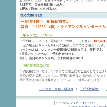
お支払い方法は、お客様が選択してください。下記の2つのパ
1.日本で、全額を銀行振り込み。
2.現地で現金でのお支払い。
振込先銀行口座
三菱UFJ銀行 船橋駅前支店
普通 1118555 (株) トライアングルインターナ
ご予約キャンセルは、電話にてご連絡してください。
047-420-
下記の場合はキャンセル料が発生致しますのでご注意ください
キャンセルは、レンタカー使用日の3日前までは、無料です。
2日前のキャンセル、ご予約料金の50％
前日、当日のキャンセル、ご予約料金の100％
予約変更については、4日前までに電話にてご連絡してくださ
車両の空き状況によっては、変更が出来ない場合がございます
変更手続き後に再度弊社よりメールにてご連絡いたします。
レンタカー車種・料金表
>
ご予約の流れ
>
│
マニラのレンタカーはACCESS TRIP TR
│
日本語OK現地ガイド
│
会社案